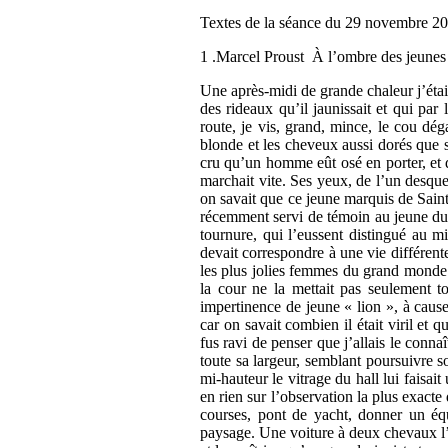
Textes de la séance du 29 novembre 2
1 .Marcel Proust À l’ombre des jeunes 
Une après-midi de grande chaleur j’étais
des rideaux qu’il jaunissait et qui par 
route, je vis, grand, mince, le cou dé
blonde et les cheveux aussi dorés que s
cru qu’un homme eût osé en porter, et d
marchait vite. Ses yeux, de l’un desqu
on savait que ce jeune marquis de Saint
récemment servi de témoin au jeune duc 
tournure, qui l’eussent distingué au 
devait correspondre à une vie différent
les plus jolies femmes du grand monde s
la cour ne la mettait pas seulement to
impertinence de jeune « lion », à cause
car on savait combien il était viril et
fus ravi de penser que j’allais le conna
toute sa largeur, semblant poursuivre s
mi-hauteur le vitrage du hall lui faisai
en rien sur l’observation la plus exact
courses, pont de yacht, donner un équ
paysage. Une voiture à deux chevaux l’at