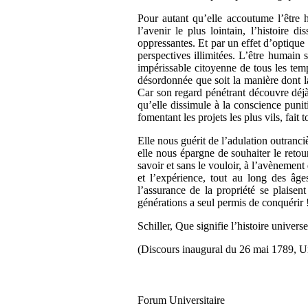
Pour autant qu’elle accoutume l’être h
l’avenir le plus lointain, l’histoire 
oppressantes. Et par un effet d’optique 
perspectives illimitées. L’être humain s
impérissable citoyenne de tous les temp
désordonnée que soit la manière dont l
Car son regard pénétrant découvre déjà d
qu’elle dissimule à la conscience puni
fomentant les projets les plus vils, fait
Elle nous guérit de l’adulation outranciè
elle nous épargne de souhaiter le reto
savoir et sans le vouloir, à l’avènement
et l’expérience, tout au long des âge
l’assurance de la propriété se plaise
générations a seul permis de conquérir 
Schiller, Que signifie l’histoire universel
(Discours inaugural du 26 mai 1789, Un
Forum Universitair