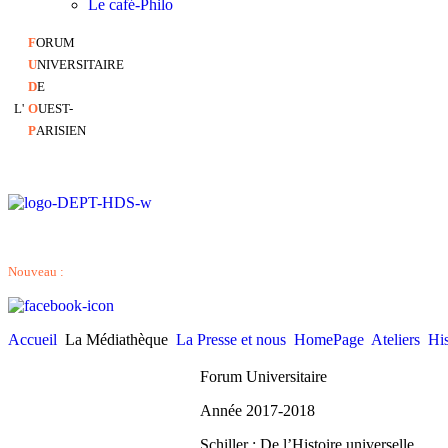
Le café-Philo
F
ORUM
U
NIVERSITAIRE
D
E
L'
O
UEST-
P
ARISIEN
Nouveau :
Accueil
La Médiathèque
La Presse et nous
HomePage
Ateliers
His
Forum Universit
Année 2017
Schiller : De l’Histoire universelle