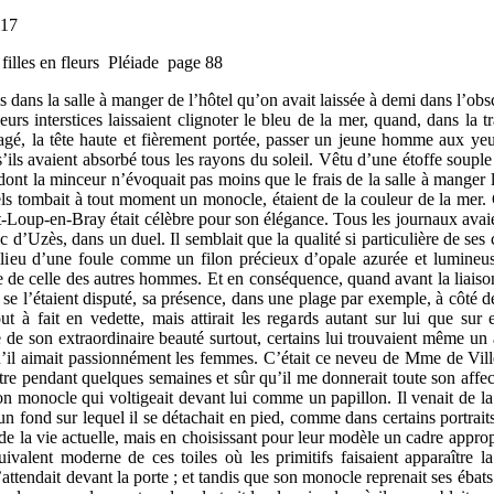
017
filles en fleurs Pléiade page 88
 dans la salle à manger de l’hôtel qu’on avait laissée à demi dans l’obscu
leurs interstices laissaient clignoter le bleu de la mer, quand, dans la tr
gagé, la tête haute et fièrement portée, passer un jeune homme aux yeux
’ils avaient absorbé tous les rayons du soleil. Vêtu d’une étoffe soupl
ont la minceur n’évoquait pas moins que le frais de la salle à manger l
els tombait à tout moment un monocle, étaient de la couleur de la mer.
-Loup-en-Bray était célèbre pour son élégance. Tous les journaux avaien
d’Uzès, dans un duel. Il semblait que la qualité si particulière de ses
milieu d’une foule comme un filon précieux d’opale azurée et lumineus
e de celle des autres hommes. Et en conséquence, quand avant la liaiso
e l’étaient disputé, sa présence, dans une plage par exemple, à côté de 
ut à fait en vedette, mais attirait les regards autant sur lui que su
 de son extraordinaire beauté surtout, certains lui trouvaient même un a
 qu’il aimait passionnément les femmes. C’était ce neveu de Mme de Ville
ître pendant quelques semaines et sûr qu’il me donnerait toute son affec
on monocle qui voltigeait devant lui comme un papillon. Il venait de la 
t un fond sur lequel il se détachait en pied, comme dans certains portrait
e de la vie actuelle, mais en choisissant pour leur modèle un cadre appro
ivalent moderne de ces toiles où les primitifs faisaient apparaître 
tendait devant la porte ; et tandis que son monocle reprenait ses ébats 