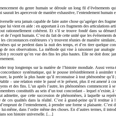
mmencement du genre humain se déroule un long fil d’événements qu
ini saurait les aperce­voir de manière exhaustive, l’entendement humain 
iverselle sera jamais capable de faire autre chose qu’agréger des fragmen
e lui vient en aide : en apportant à ces fragments des articulations artifi
tout rationnellement cohérent. Et s’il se trouve fondé dans sa démarch
e et de l’esprit humain. C’est du fait de cette unité que les événements d
les circonstances extérieures s’y trouvent réunies de manière similaire, 
nes qui se perdent dans la nuit des temps, et d’en tirer quelque con
mp de nos observations. La méthode qui vise à raisonner par analogie e
oit y recourir qu’en vue des fins les plus hautes. Elle ne doit donc ja
ernement.
arder trop longtemps sur la matière de l’histoire mondiale. Aussi verra
 concordance systématique, qui le pousse irrésistiblement à assimiler 
esure, la portée la plus haute qu’il reconnaisse à tout phénomène qu’il p
établir – une relation entre le passé et le présent, plus il est amené à c
s et des fins. L’un après l’autre, les phénomènes commencent à se so
membres constitutifs au sein d’un tout concordant – lequel n’existe, à v
aut admettre, que cette succession de phénomènes, à laquelle sa représ
e de ces qualités dans la réalité. C’est à grand-peine qu’il restitue à
d’emprunt de l’entendement, à prendre une forme si plaisante. C’est do
e lui-même, dans l’ordre même des choses. En d’autres termes, il introd
ans son histoire universelle. […]