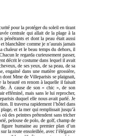
rité pour la protéger du soleil en tirant
avée centrale qui allait de la plage à la
 pénétrants et dont la peau était aussi
e et blanchâtre comme je n’aurais jamais
a chaleur et le beau temps du dehors, il
 Chacun le regarda curieusement passer,
t décrit le costume dans lequel il avait
 cheveux, de ses yeux, de sa peau, de sa
e, engainé dans une matière grossière,
n dont Mme de Villeparisis se plaignait,
la beauté en renom à laquelle il faisait
r elle. À cause de son « chic », de son
ir efféminé, mais sans le lui reprocher,
parisis duquel elle nous avait parlé. Je
tion. Il traversa rapidement l’hôtel dans
plage, et la mer qui remplissait jusqu’à
s où des peintres prétendent sans tricher
prié, pelouse de polo, de golf, champ de
la figure humaine au premier plan d’un
sur la route ensoleillée, avec l’élégance