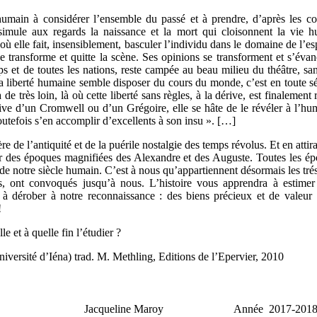
umain à considérer l’ensemble du passé et à prendre, d’après les con
dissimule aux regards la naissance et la mort qui cloisonnent la vie 
où elle fait, insensiblement, basculer l’individu dans le domaine de l’e
e transforme et quitte la scène. Ses opinions se transforment et s’évano
s et de toutes les nations, reste campée au beau milieu du théâtre, san
a liberté humaine semble disposer du cours du monde, c’est en toute sér
e très loin, là où cette liberté sans règles, à la dérive, est finalement 
tive d’un Cromwell ou d’un Grégoire, elle se hâte de le révéler à l’hu
 toutefois s’en accomplir d’excellents à son insu ». […]
re de l’antiquité et de la puérile nostalgie des temps révolus. Et en attir
ur des époques magnifiées des Alexandre et des Auguste. Toutes les ép
 de notre siècle humain. C’est à nous qu’appartiennent désormais les tréso
s, ont convoqués jusqu’à nous. L’histoire vous apprendra à estimer
nt à dérober à notre reconnaissance : des biens précieux et de vale
!
le et à quelle fin l’étudier ?
iversité d’Iéna) trad. M. Methling, Editions de l’Epervier, 2010
e Jacqueline Maroy Année 2017-201