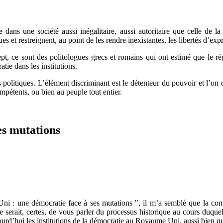
dans une société aussi inégalitaire, aussi autoritaire que celle de la
s et restreignent, au point de les rendre inexistantes, les libertés d’exp
pt, ce sont des politologues grecs et romains qui ont estimé que le r
tie dans les institutions.
 politiques. L’élément discriminant est le détenteur du pouvoir et l’on di
mpétents, ou bien au peuple tout entier.
es mutations
Uni : une démocratie face à ses mutations ", il m’a semblé que la cont
ie serait, certes, de vous parler du processus historique au cours duqu
ujourd’hui les institutions de la démocratie au Royaume Uni, aussi bien