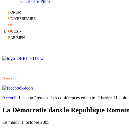
Le café-Philo
F
ORUM
U
NIVERSITAIRE
D
E
L'
O
UEST-
P
ARISIEN
Nouveau :
Accueil
Les conférences
Les conférences en texte
Histoire
Histoire
La Démocratie dans la République Romai
Le mardi 18 octobre 2005