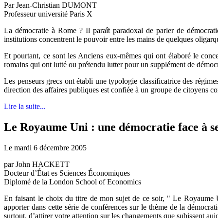
Par Jean-Christian DUMONT
Professeur université Paris X
La démocratie à Rome ? Il paraît paradoxal de parler de démocratie 
institutions concentrent le pouvoir entre les mains de quelques oligarque
Et pourtant, ce sont les Anciens eux-mêmes qui ont élaboré le conce
romains qui ont lutté ou prétendu lutter pour un supplément de démocra
Les penseurs grecs ont établi une typologie classificatrice des régimes
direction des affaires publiques est confiée à un groupe de citoyens co
Lire la suite...
Le Royaume Uni : une démocratie face à s
Le mardi 6 décembre 2005
par John HACKETT
Docteur d’État es Sciences Économiques
Diplomé de la London School of Economics
En faisant le choix du titre de mon sujet de ce soir, " Le Royaume 
apporter dans cette série de conférences sur le thème de la démocrat
surtout, d’attirer votre attention sur les changements que subissent a