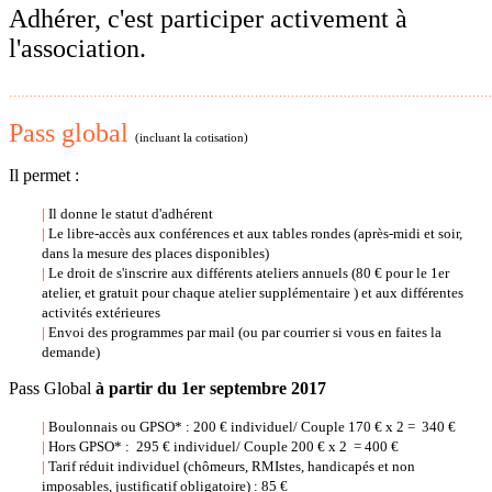
Adhérer, c'est participer activement à
l'association.
…………………………………………………………………………………………………………
Pass global
(incluant la cotisation)
Il permet :
|
Il donne le statut d'adhérent
|
Le libre-accès aux conférences et aux tables rondes (après-midi et soir,
dans la mesure des places disponibles)
|
Le droit de s'inscrire aux différents ateliers annuels (80 € pour le 1er
atelier, et gratuit pour chaque atelier supplémentaire ) et aux différentes
activités extérieures
|
Envoi des programmes par mail (ou par courrier si vous en faites la
demande)
Pass Global
à partir du 1er septembre 2017
|
Boulonnais ou GPSO* : 200 € individuel/ Couple 170 € x 2 = 340 €
|
Hors GPSO* : 295 € individuel/ Couple 200 € x 2 = 400 €
|
Tarif réduit individuel (chômeurs, RMIstes, handicapés et non
imposables, justificatif obligatoire) : 85 €