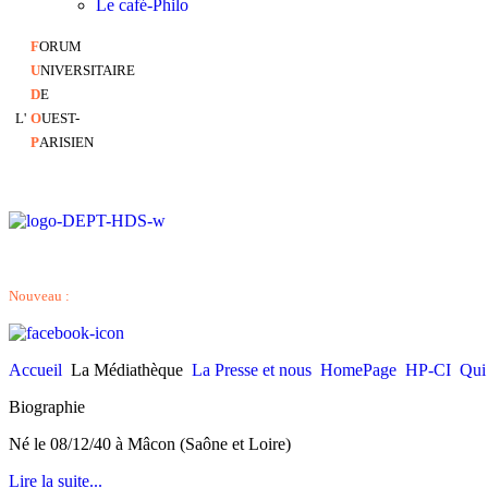
Le café-Philo
F
ORUM
U
NIVERSITAIRE
D
E
L'
O
UEST-
P
ARISIEN
Nouveau :
Accueil
La Médiathèque
La Presse et nous
HomePage
HP-CI
Qui
Biographie
Né le 08/12/40 à Mâcon (Saône et Loire)
Lire la suite...