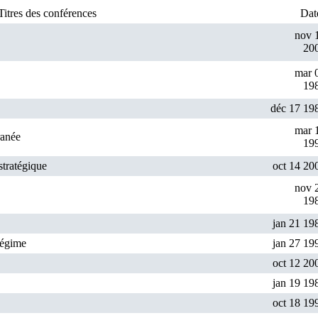
Titres des conférences
Dat
nov 
20
mar 
19
déc 17 19
mar 
ranée
19
stratégique
oct 14 20
nov 
19
jan 21 19
régime
jan 27 19
oct 12 20
jan 19 19
oct 18 19