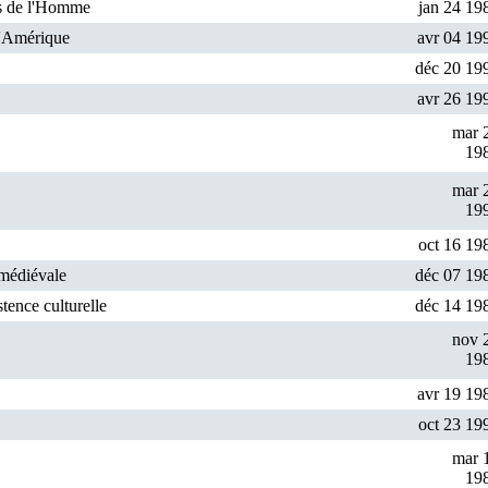
ts de l'Homme
jan 24 19
 l'Amérique
avr 04 19
déc 20 19
avr 26 19
mar 
19
mar 
19
oct 16 19
 médiévale
déc 07 19
tence culturelle
déc 14 19
nov 
19
avr 19 19
oct 23 19
mar 
19