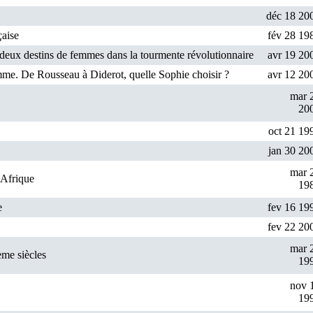
déc 18 20
çaise
fév 28 19
eux destins de femmes dans la tourmente révolutionnaire
avr 19 20
mme. De Rousseau à Diderot, quelle Sophie choisir ?
avr 12 20
mar 
20
oct 21 19
jan 30 20
mar 
 Afrique
19
e
fev 16 19
fev 22 20
mar 
ème siècles
19
nov 
19