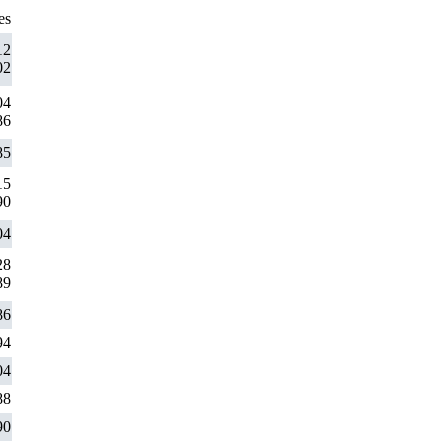
es
12
02
04
86
85
15
90
04
28
89
86
94
04
88
90