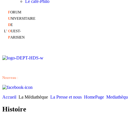
Le café-Philo
F
ORUM
U
NIVERSITAIRE
D
E
L'
O
UEST-
P
ARISIEN
Nouveau :
Accueil
La Médiathèque
La Presse et nous
HomePage
Mediathèqu
Histoire